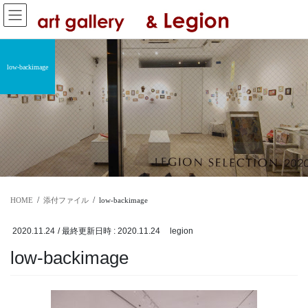
コ
ナ
ン
ビ
テ
ゲ
ン
ー
ツ
シ
low-backimage
へ
ョ
ス
ン
キ
に
ッ
移
プ
動
HOME
添付ファイル
low-backimage
2020.11.24
/ 最終更新日時 :
2020.11.24
legion
low-backimage