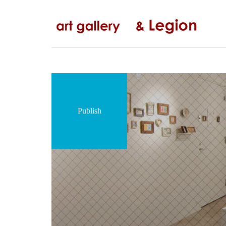
コ
ナ
ン
ビ
テ
ゲ
ン
ー
ツ
シ
へ
ョ
ス
ン
キ
に
ッ
移
Publish
プ
動