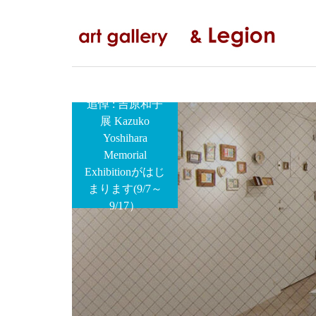
コ
ナ
ン
ビ
テ
ゲ
ン
ー
ツ
シ
へ
ョ
追悼 : 吉原和子
ス
ン
展 Kazuko
キ
に
Yoshihara
ッ
移
Memorial
プ
動
Exhibitionがはじ
まります(9/7～
9/17）