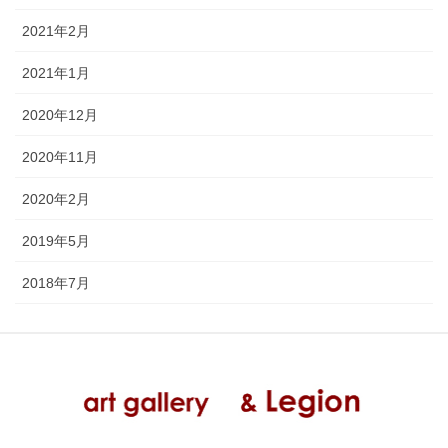
2021年2月
2021年1月
2020年12月
2020年11月
2020年2月
2019年5月
2018年7月