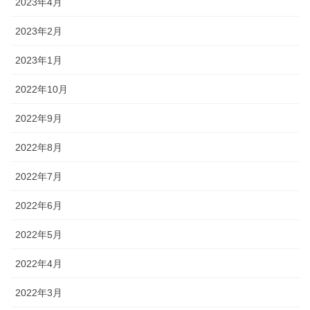
2023年4月
2023年2月
2023年1月
2022年10月
2022年9月
2022年8月
2022年7月
2022年6月
2022年5月
2022年4月
2022年3月