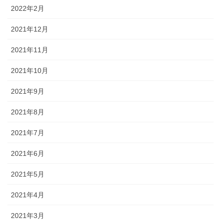
2022年2月
2021年12月
2021年11月
2021年10月
2021年9月
2021年8月
2021年7月
2021年6月
2021年5月
2021年4月
2021年3月