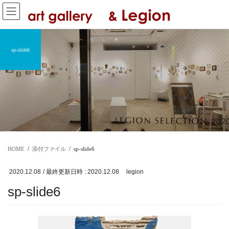
コ
ナ
ン
ビ
テ
ゲ
ン
ー
ツ
シ
sp-slide6
へ
ョ
ス
ン
キ
に
ッ
移
プ
動
HOME
添付ファイル
sp-slide6
2020.12.08
/ 最終更新日時 :
2020.12.08
legion
sp-slide6