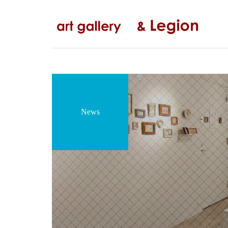
コ
ナ
ン
ビ
テ
ゲ
ン
ー
ツ
シ
へ
ョ
ス
ン
キ
に
ッ
移
News
プ
動