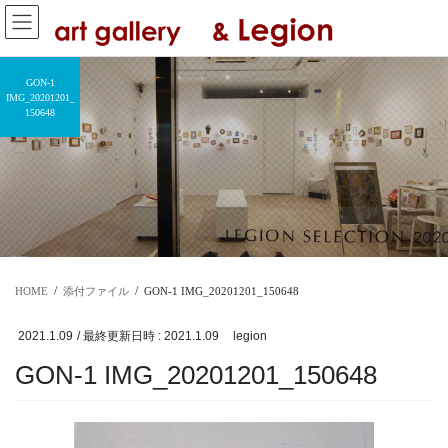
コ
ナ
ン
ビ
テ
ゲ
ン
ー
GON-1
ツ
シ
IMG_20201201_
150648
へ
ョ
ス
ン
キ
に
ッ
移
プ
動
HOME
添付ファイル
GON-1 IMG_20201201_150648
2021.1.09
/ 最終更新日時 :
2021.1.09
legion
GON-1 IMG_20201201_150648