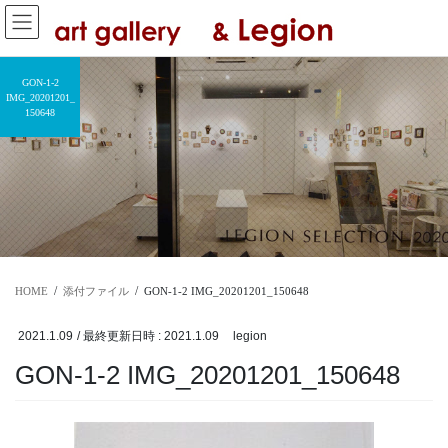
コ
ナ
ン
ビ
テ
ゲ
ン
ー
GON-1-2
ツ
シ
IMG_20201201_
150648
へ
ョ
ス
ン
キ
に
ッ
移
プ
動
HOME
添付ファイル
GON-1-2 IMG_20201201_150648
2021.1.09
/ 最終更新日時 :
2021.1.09
legion
GON-1-2 IMG_20201201_150648