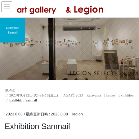
コ
ナ
ン
ビ
テ
ゲ
ン
ー
Exhibition
ツ
シ
Samnail
へ
ョ
ス
ン
キ
に
ッ
移
プ
動
HOME
2023年9月12日(火)-9月16日(土) AGAPĖ 2023 Katayama Haruko Exhibition
Exhibition Samnail
2023.8.08
/ 最終更新日時 :
2023.8.08
legion
Exhibition Samnail