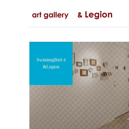
コ
ナ
ン
ビ
テ
ゲ
ン
ー
ツ
シ
へ
ョ
ス
ン
キ
に
ッ
移
SwimimgBird 4
プ
動
&Legion