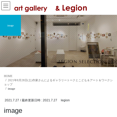
コ
ナ
ン
ビ
テ
ゲ
ン
ー
ツ
シ
image
へ
ョ
ス
ン
キ
に
ッ
移
プ
動
HOME
2021年8月28日(土)作家さんによるギャラリートークとこども＆アート＆ワークシ
ョップ
image
2021.7.27
/ 最終更新日時 :
2021.7.27
legion
image