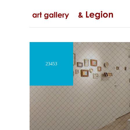
コ
ナ
ン
ビ
テ
ゲ
ン
ー
ツ
シ
へ
ョ
ス
ン
キ
に
ッ
移
23453
プ
動