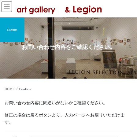
コ
ナ
ン
ビ
テ
ゲ
ン
ー
ツ
シ
Confirm
へ
ョ
ス
ン
お問い合わせ内容をご確認ください。
キ
に
ッ
移
プ
動
HOME
Confirm
お問い合わせ内容に間違いがないかご確認ください。
修正の場合は戻るボタンより、入力ページへお戻りいただけま
す。