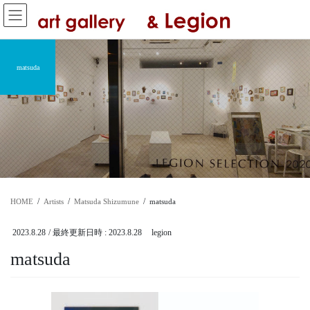
コ
ナ
ン
ビ
テ
ゲ
ン
ー
ツ
シ
matsuda
へ
ョ
ス
ン
キ
に
ッ
移
プ
動
HOME
Artists
Matsuda Shizumune
matsuda
2023.8.28
/ 最終更新日時 :
2023.8.28
legion
matsuda