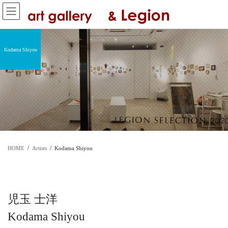
コ
ナ
ン
ビ
テ
ゲ
ン
ー
ツ
シ
Kodama Shiyou
へ
ョ
ス
ン
キ
に
ッ
移
プ
動
HOME
Artists
Kodama Shiyou
児玉 士洋
Kodama Shiyou