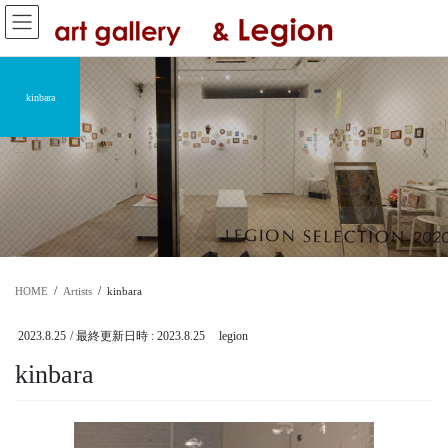
コ
ナ
ン
ビ
テ
ゲ
ン
ー
ツ
シ
kinbara
へ
ョ
ス
ン
キ
に
ッ
移
プ
動
HOME
Artists
kinbara
2023.8.25
/ 最終更新日時 :
2023.8.25
legion
kinbara