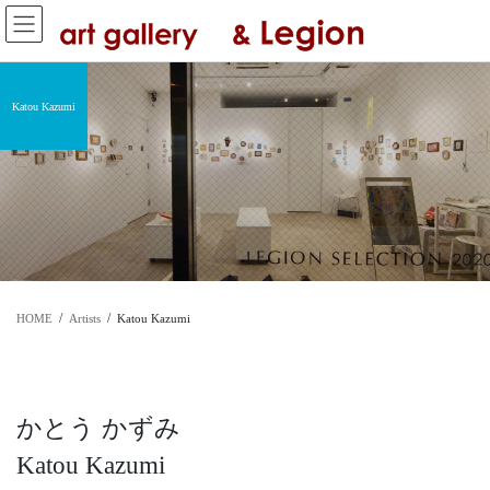
コ
ナ
ン
ビ
テ
ゲ
ン
ー
ツ
シ
Katou Kazumi
へ
ョ
ス
ン
キ
に
ッ
移
プ
動
HOME
Artists
Katou Kazumi
かとう かずみ
Katou Kazumi