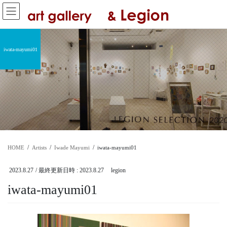
コ
ナ
ン
ビ
テ
ゲ
ン
ー
ツ
シ
iwata-mayumi01
へ
ョ
ス
ン
キ
に
ッ
移
プ
動
HOME
Artists
Iwade Mayumi
iwata-mayumi01
2023.8.27
/ 最終更新日時 :
2023.8.27
legion
iwata-mayumi01