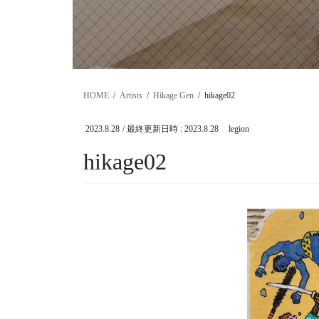
HOME
Artists
Hikage Gen
hikage02
2023.8.28
/ 最終更新日時 :
2023.8.28
legion
hikage02