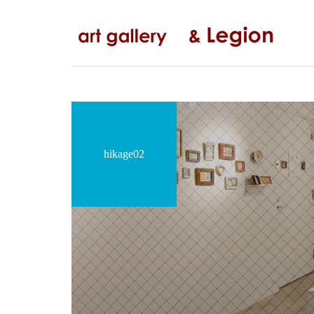
コ
ナ
ン
ビ
テ
ゲ
ン
ー
ツ
シ
へ
ョ
ス
ン
キ
に
ッ
移
hikage02
プ
動