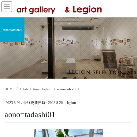
コ
ナ
ン
ビ
テ
ゲ
ン
ー
ツ
シ
aono=tadashi01
へ
ョ
ス
ン
キ
に
ッ
移
プ
動
HOME
Artists
Aono Tadashi
aono=tadashi01
2023.8.26
/ 最終更新日時 :
2023.8.26
legion
aono=tadashi01