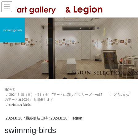
コ
ナ
ン
ビ
テ
ゲ
ン
ー
ツ
シ
swimmig-birds
へ
ョ
ス
ン
キ
に
ッ
移
プ
動
HOME
2024.8.18（日）～24（土）”アートに恋して”シリーズ～vol.5 「こどものため
のアート展2024」 を開催します
swimmig-birds
2024.8.28
/ 最終更新日時 :
2024.8.28
legion
swimmig-birds