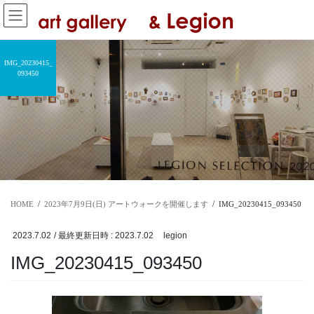
コ
ナ
ン
ビ
テ
ゲ
ン
ー
IMG_20230415_
ツ
シ
093450
へ
ョ
ス
ン
キ
に
ッ
移
プ
動
HOME
2023年7月9日(日) アートウォークを開催します
IMG_20230415_093450
2023.7.02
/ 最終更新日時 :
2023.7.02
legion
IMG_20230415_093450