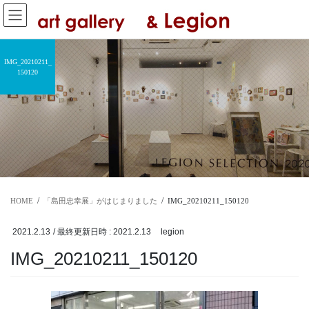
コ
ナ
ン
ビ
テ
ゲ
ン
ー
IMG_20210211_
ツ
シ
150120
へ
ョ
ス
ン
キ
に
ッ
移
プ
動
HOME
「島田忠幸展」がはじまりました
IMG_20210211_150120
2021.2.13
/ 最終更新日時 :
2021.2.13
legion
IMG_20210211_150120